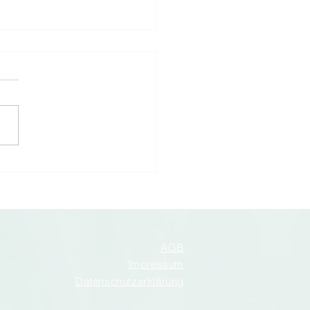
NEUES PRODUKT PAC-
IST erweitert sein
ment mit einer praktischen,
ebigen und durchdachten
ckungslösung für Ihre
reitungen:
erverschließbare
rtüten mit Klappe. Erhältlich
ei Formate
AGB
Impressum
Datenschutzerklärung