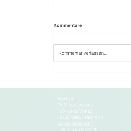
Kommentare
Kommentar verfassen...
Industrie mit geringer
Umweltbelastung
Pac List
PA Millau-Lévézou
190 rue de Vinnac
12100 Millau Frankreich
contact@pac-list.fr
+33 (0)5 65 59 22 29