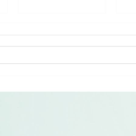
Loan en stage chez PAC-LIST
📦 
: son témoignage
LIST
Étudiant en BTS Commerce
PAC-L
International , Loan a effectué
Sorti
son stage chez PAC-LIST du 24
langl
novembre au 19 décembre 2025.
Verpa
« J’ai été bien accueilli dès mon
Vorbe
arrivée et j’ai rapidement pu
wied
participer à différ
Papie
in zw