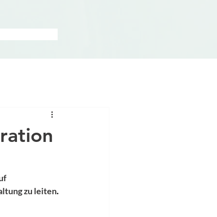
ration
uf 
ltung zu leiten
.