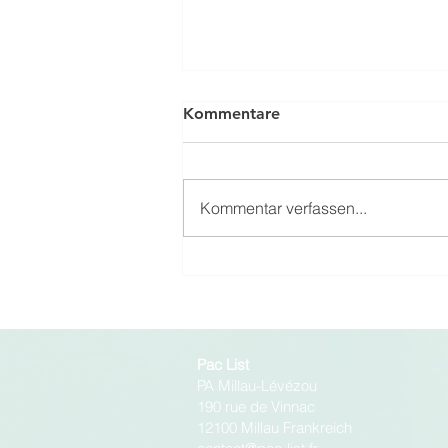
Kommentare
Kommentar verfassen...
Industrie mit geringer
Umweltbelastung
Pac List
PA Millau-Lévézou
190 rue de Vinnac
12100 Millau Frankreich