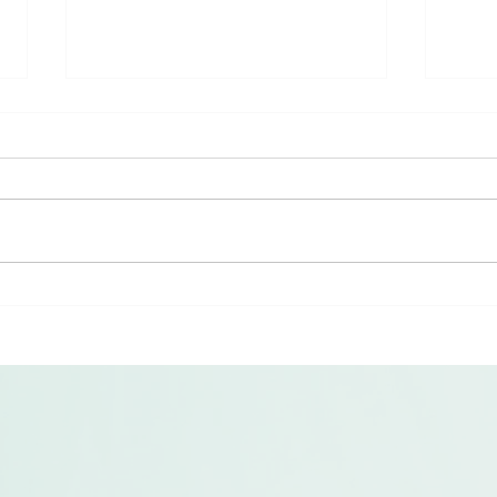
Loan en stage chez PAC-LIST
📦 
: son témoignage
LIST
Étudiant en BTS Commerce
PAC-L
International , Loan a effectué
Sorti
son stage chez PAC-LIST du 24
langl
novembre au 19 décembre 2025.
Verpa
« J’ai été bien accueilli dès mon
Vorbe
arrivée et j’ai rapidement pu
wied
participer à différ
Papie
in zw