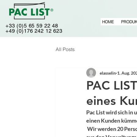
HOME
PRODUK
+33 (0)5 65 59 22 48
+49 (0)176 242 12 623
All Posts
elasselin
1. Aug. 20
PAC LIS
eines Ku
Pac List wird sich i
einen Kunden kümmer
 Wir werden 20 Personen empfangen, darunter 15 Außendienstmitarbeiter und 5 Personen 