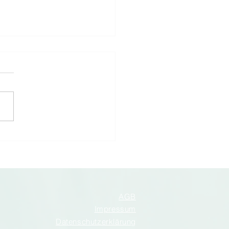
NEUES PRODUKT PAC-
IST erweitert sein
ment mit einer praktischen,
ebigen und durchdachten
ckungslösung für Ihre
reitungen:
erverschließbare
rtüten mit Klappe. Erhältlich
ei Formate
AGB
Impressum
Datenschutzerklärung