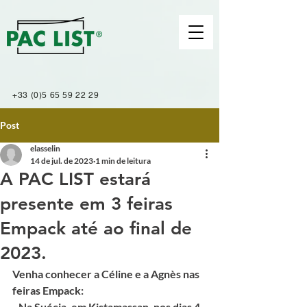
+33 (0)5 65 59 22 29
Post
elasselin
14 de jul. de 2023
1 min de leitura
A PAC LIST estará
presente em 3 feiras
Empack até ao final de
2023.
Venha conhecer a Céline e a Agnès nas 
feiras Empack:
- Na Suécia, em Kistamassan, nos dias 4 