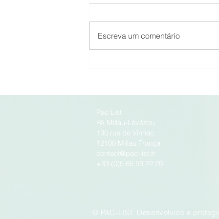
Escreva um comentário
Indústria de baixo impacto
Pac List
PA Millau-Lévézou
190 rue de Vinnac
12100 Millau França
contact@pac-list.fr
+33 (0)5 65 59 22 29
© PAC-LIST. Desenvolvido e protegi