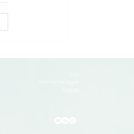
IST amplia sua linha com
mbalagem prática, durável
jetada para facilitar suas
rações: sacos de papel com
 adesivo e aba. Disponível
is formatos: 40 x 30 cm
o) 35 x 3
CGV
Informações legais
Cookies