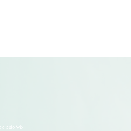
LIST
Estudante de BTS em Comércio
PAC-L
Internacional, Loan realizou o seu
uma e
estágio na PAC-LIST de 24 de
e pro
novembro a 19 de dezembro de
prepa
2025. «Fui bem recebido desde a
fecho
minha chegada e rapidamente
em do
pude participar em
(plan
do pelo Wix