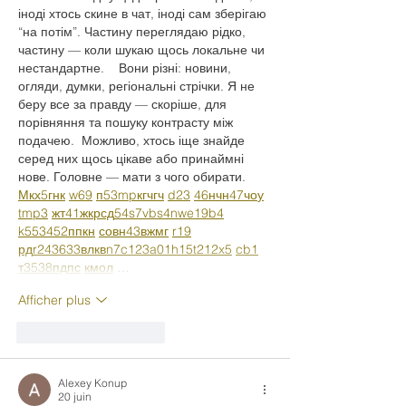
іноді хтось скине в чат, іноді сам зберігаю 
“на потім”. Частину переглядаю рідко, 
частину — коли шукаю щось локальне чи 
нестандартне.    Вони різні: новини, 
огляди, думки, регіональні стрічки. Я не 
беру все за правду — скоріше, для 
порівняння та пошуку контрасту між 
подачею.  Можливо, хтось іще знайде 
серед них щось цікаве або принаймні 
нове. Головне — мати з чого обирати.  
М
к
х
5
г
нк
w69
п
53
mp
кг
чг
ч
d23
46
н
чн
47
чо
у
tmp3
жт
41
ж
кр
сд
54
s7
vb
s4
nw
e19
b4
k55
34
52
пп
кн
с
о
вн
43
вж
мг
r19
рд
r24
36
33
вл
кв
n7
c123
a01
h15
t21
2x5
cb1
т
35
38
пд
пс
км
ол
 …
Afficher plus
J'aime
Répondre
Alexey Konup
20 juin