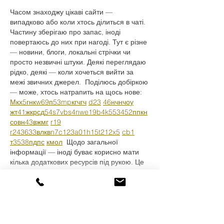
Часом знаходжу цікаві сайти — 
випадково або коли хтось ділиться в чаті. 
Частину зберігаю про запас, іноді 
повертаюсь до них при нагоді. Тут є різне 
— новини, блоги, локальні стрічки чи 
просто незвичні штуки. Деякі переглядаю 
рідко, деякі — коли хочеться вийти за 
межі звичних джерел.  Поділюсь добіркою 
— може, хтось натрапить на щось нове:  
М
к
х
5
г
нк
w69
п
53
mp
кг
чг
ч
d23
46
н
чн
чо
у
жт
41
ж
кр
сд
54
s7
vb
s4
nw
e19
b4
k55
34
52
пп
кн
с
о
вн
43
вж
мг
r19
r24
36
33
вл
кв
n7
c123
a01
h15
t21
2x5
cb1
т
35
38
пд
пс
км
ол
  Щодо загальної 
інформації — іноді буває корисно мати 
кілька додаткових ресурсів під рукою. Це 
…
Afficher plus
J'aime
Répondre