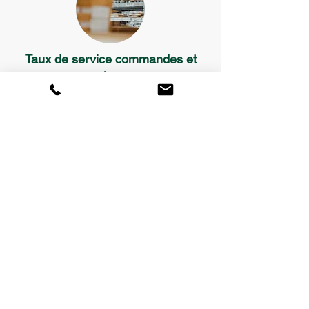
Taux de service commandes et
pochettes
90% des commandes livrées à la date
demandée en 2022.
94% des pochettes livrées à la date demandée
en 2022.
Pac List
PA Millau-Lévézou
190 rue de Vinnac
12100 Millau France
contact@pac-list.fr
+33 (0)5 65 59 22 29
Protection des données
Mentions légales
CGV