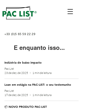
+33 (0)5 65 59 22 29
E enquanto isso...
Indústria de baixo impacto
Pac List
23 de dez. de 2025
1 min de leitura
Loan em estágio na PAC-LIST: o seu testemunho
Pac List
19 de dez. de 2025
1 min de leitura
📦 NOVO PRODUTO PAC-LIST