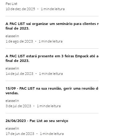
Pac List
10 de dez. de 2025
1 min de leitura
A PAC LIST vai organizar um seminário para clientes no
final de 2023.
elasselin
1 de ago. de 2023
1 min de leitura
A PAC LIST estará presente em 3 feiras Empack até ao
final de 2023.
elasselin
14 de jul. de 2023
1 min de leitura
15/09 - PAC LIST na sua reunião, gerir uma reunião de
vendas.
elasselin
3 de jul. de 2023
1 min de leitura
26/06/2023 - Pac List ao seu serviço
elasselin
19 de jun. de 2023
1 min de leitura