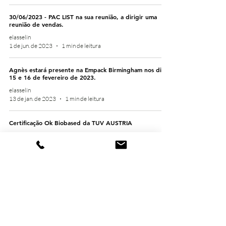
30/06/2023 - PAC LIST na sua reunião, a dirigir uma
reunião de vendas.
elasselin
1 de jun. de 2023
1 min de leitura
Agnès estará presente na Empack Birmingham nos dias
15 e 16 de fevereiro de 2023.
elasselin
13 de jan. de 2023
1 min de leitura
Certificação Ok Biobased da TUV AUSTRIA
elasselin
13 de jan. de 2023
1 min de leitura
Feliz Ano Novo 2023
elasselin
1 de jan. de 2023
1 min de leitura
Pac List