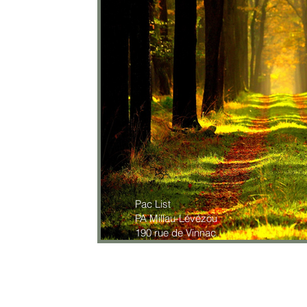
Pac List
PA Millau-Lévézou
190 rue de Vinnac
12100 Millau France
contact@pac-list.fr
+33 (0)5 65 59 22 29